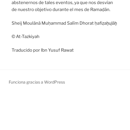
abstenernos de tales eventos, ya que nos desvían
de nuestro objetivo durante el mes de Ramaḍān.
Sheij Moulānā Muḥammad Salīm Dhorat ḥafiẓaẖuḻāẖ
© At-Tazkiyah
Traducido por Ibn Yusuf Rawat
Funciona gracias a WordPress