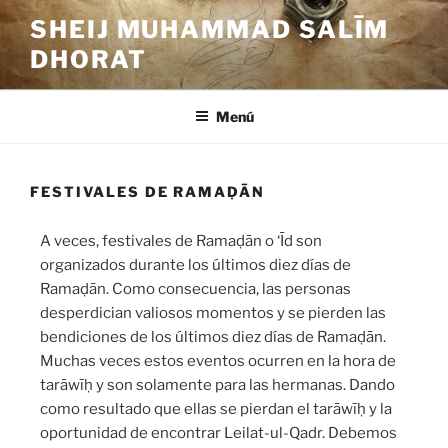
SHEIJ MUHAMMAD SALĪM
DHORAT
Menú
FESTIVALES DE RAMAḌĀN
A veces, festivales de Ramaḍān o ‘Īd son
organizados durante los últimos diez días de
Ramaḍān. Como consecuencia, las personas
desperdician valiosos momentos y se pierden las
bendiciones de los últimos diez días de Ramaḍān.
Muchas veces estos eventos ocurren en la hora de
tarāwīḥ y son solamente para las hermanas. Dando
como resultado que ellas se pierdan el tarāwīḥ y la
oportunidad de encontrar Leilat-ul-Qadr. Debemos