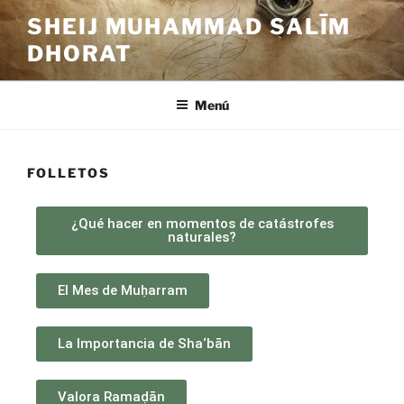
SHEIJ MUHAMMAD SALĪM
DHORAT
Menú
FOLLETOS
¿Qué hacer en momentos de catástrofes
naturales?
El Mes de Muḥarram
La Importancia de Sha‘bān
Valora Ramaḍān