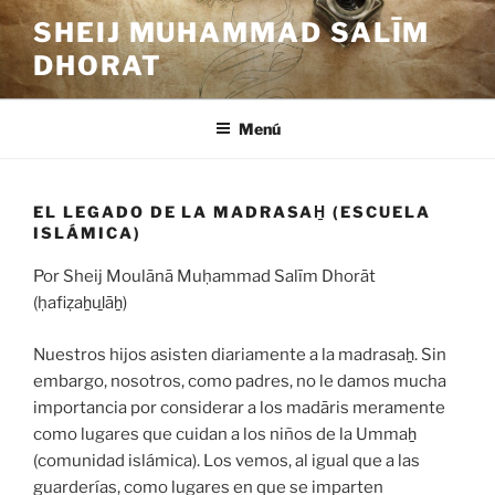
Saltar
SHEIJ MUHAMMAD SALĪM
al
DHORAT
contenido
Menú
EL LEGADO DE LA MADRASAH̱ (ESCUELA I
SLÁMICA)
Por Sheij Moulānā Muḥammad Salīm Dhorāt
(ḥafiẓaẖuḻāẖ)
Nuestros hijos asisten diariamente a la madrasaẖ. Sin
embargo, nosotros, como padres, no le damos mucha
importancia por considerar a los madāris meramente
como lugares que cuidan a los niños de la Ummaẖ
(comunidad islámica). Los vemos, al igual que a las
guarderías, como lugares en que se imparten