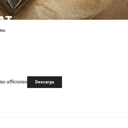
AT
les
as-affliciones
Descarga