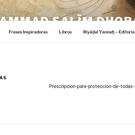
HAMMAD SALĪM DHOR
Frases Inspiradoras
Libros
Riyāḍul Ỵannaẖ – Editoria
LAS
Prescripcion-para-proteccion-de-todas-l